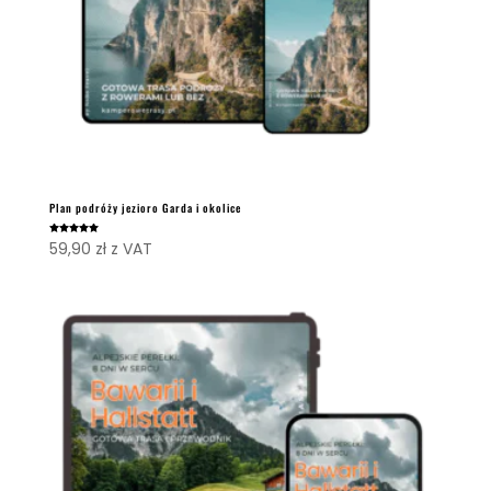
Plan podróży jezioro Garda i okolice
Oceniono
59,90
zł
z VAT
5.00
na 5