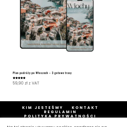
Plan podróży po Włoszech – 3 gotowe trasy
Oceniono
59,90
zł
z VAT
5.00
na 5
KIM JESTEŚMY
KONTAKT
REGULAMIN
POLITYKA PRYWATNOŚCI
SKLEP