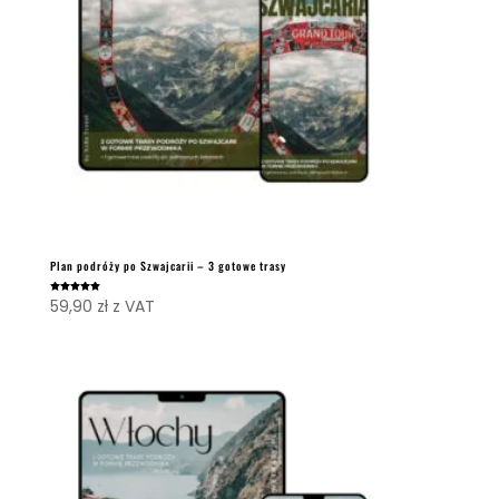
Plan podróży po Szwajcarii – 3 gotowe trasy
Oceniono
59,90
zł
z VAT
5.00
na 5