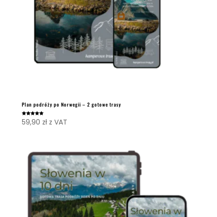
Plan podróży po Norwegii – 2 gotowe trasy
Oceniono
59,90
zł
z VAT
5.00
na 5